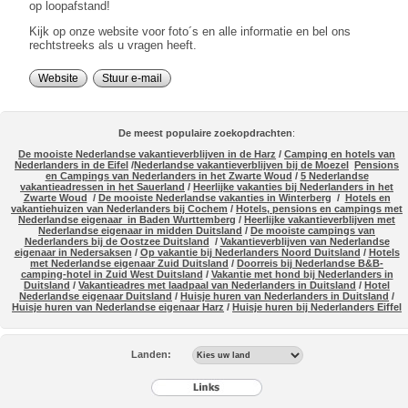
op loopafstand!
Kijk op onze website voor foto´s en alle informatie en bel ons
rechtstreeks als u vragen heeft.
Website
Stuur e-mail
De meest populaire zoekopdrachten
:
De mooiste Nederlandse vakantieverblijven in de Harz
/
Camping en hotels van
Nederlanders in de Eifel
/
Nederlandse vakantieverblijven bij de Moezel
Pensions
en Campings van Nederlanders in het Zwarte Woud
/
5 Nederlandse
vakantieadressen in het Sauerland
/
Heerlijke vakanties bij Nederlanders in het
Zwarte Woud
/
De mooiste Nederlandse vakanties in Winterberg
/
Hotels en
vakantiehuizen van Nederlanders bij Cochem
/
Hotels, pensions en campings met
Nederlandse eigenaar in Baden Wurttemberg
/
Heerlijke vakantieverblijven met
Nederlandse eigenaar in midden Duitsland
/
De mooiste campings van
Nederlanders bij de Oostzee Duitsland
/
Vakantieverblijven van Nederlandse
eigenaar in Nedersaksen
/
Op vakantie bij Nederlanders Noord Duitsland
/
Hotels
met Nederlandse eigenaar Zuid Duitsland
/
Doorreis bij Nederlandse B&B-
camping-hotel in Zuid West Duitsland
/
Vakantie met hond bij Nederlanders in
Duitsland
/
Vakantieadres met laadpaal van Nederlanders in Duitsland
/
Hotel
Nederlandse eigenaar Duitsland
/
Huisje huren van Nederlanders in Duitsland
/
Huisje huren van Nederlandse eigenaar Harz
/
Huisje huren bij Nederlanders Eiffel
Landen: