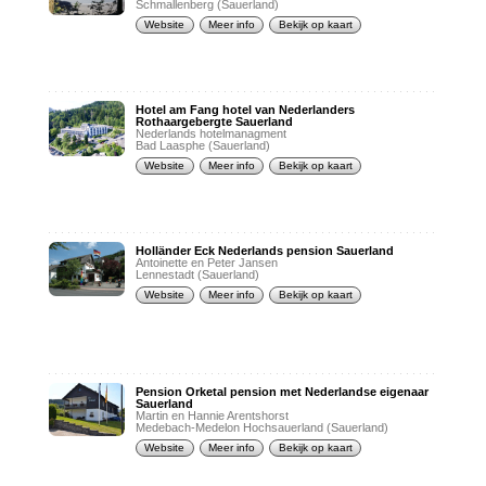
Schmallenberg (Sauerland)
Website
Meer info
Bekijk op kaart
Hotel am Fang hotel van Nederlanders
Rothaargebergte Sauerland
Nederlands hotelmanagment
Bad Laasphe (Sauerland)
Website
Meer info
Bekijk op kaart
Holländer Eck Nederlands pension Sauerland
Antoinette en Peter Jansen
Lennestadt (Sauerland)
Website
Meer info
Bekijk op kaart
Pension Orketal pension met Nederlandse eigenaar
Sauerland
Martin en Hannie Arentshorst
Medebach-Medelon Hochsauerland (Sauerland)
Website
Meer info
Bekijk op kaart