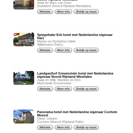
Anita en Marc van Oest
Dudeldorf (Noord-Rijnland-Westfalen)
Website
Meer info
Bekijk op kaart
Spiegeltaler Eck hotel met Nederlandse eigenaar
Harz
Marten en Dymphna Udink
Wildemann (Harz)
Website
Meer info
Bekijk op kaart
Landgasthof Grevenstein hotel met Nederlandse
eigenaar Noord-Rijnland-Westfalen
Jaap en Willy, Marieke en Ron
Meschede-Grevenstein
Website
Meer info
Bekijk op kaart
Panorama hotel met Nederlandse eigenaar Cochem
Moezel
Dieter Johann
Cochem-Moezel (Rijnland-Palts)
Website
Meer info
Bekijk op kaart