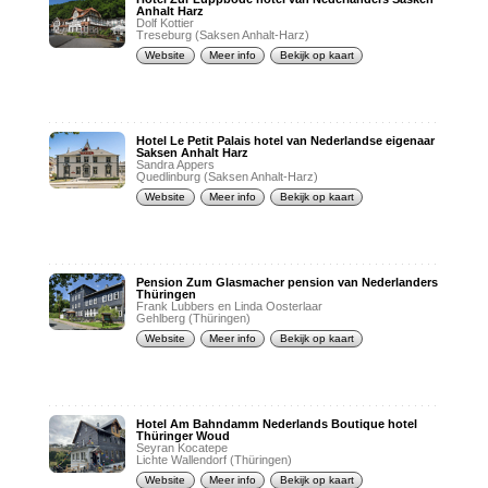
Anhalt Harz
Dolf Kottier
Treseburg (Saksen Anhalt-Harz)
Website
Meer info
Bekijk op kaart
Hotel Le Petit Palais hotel van Nederlandse eigenaar
Saksen Anhalt Harz
Sandra Appers
Quedlinburg (Saksen Anhalt-Harz)
Website
Meer info
Bekijk op kaart
Pension Zum Glasmacher pension van Nederlanders
Thüringen
Frank Lubbers en Linda Oosterlaar
Gehlberg (Thüringen)
Website
Meer info
Bekijk op kaart
Hotel Am Bahndamm Nederlands Boutique hotel
Thüringer Woud
Seyran Kocatepe
Lichte Wallendorf (Thüringen)
Website
Meer info
Bekijk op kaart