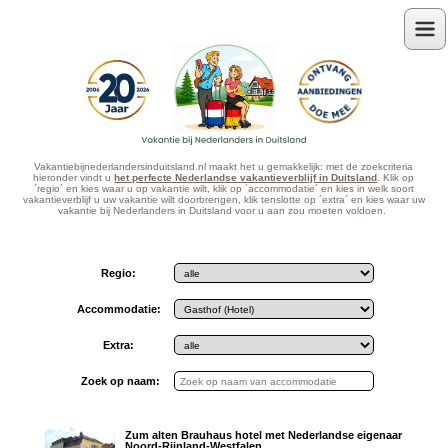
Menu
Vakantiebijnederlandersinduitsland.nl maakt het u gemakkelijk: met de zoekcriteria
hieronder vindt u
het perfecte Nederlandse vakantieverblijf in Duitsland
. Klik op
´regio´ en kies waar u op vakantie wilt, klik op ´accommodatie´ en kies in welk soort
vakantieverblijf u uw vakantie wilt doorbrengen, klik tenslotte op ´extra´ en kies waar uw
vakantie bij Nederlanders in Duitsland voor u aan zou moeten voldoen.
Regio:
Accommodatie:
Extra:
Zoek op naam:
Zum alten Brauhaus hotel met Nederlandse eigenaar
Noord-Rijnland-Westfalen