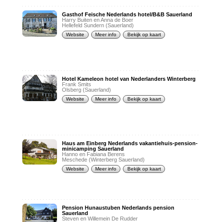
Gasthof Feische Nederlands hotel/B&B Sauerland
Harry Buiten en Anna de Boer
Hellefeld Sundern (Sauerland)
Website
Meer info
Bekijk op kaart
Hotel Kameleon hotel van Nederlanders Winterberg
Frank Smits
Olsberg (Sauerland)
Website
Meer info
Bekijk op kaart
Haus am Einberg Nederlands vakantiehuis-pension-
minicamping Sauerland
Hanno en Fabiana Berens
Meschede (Winterberg Sauerland)
Website
Meer info
Bekijk op kaart
Pension Hunaustuben Nederlands pension
Sauerland
Steven en Willemein De Rudder