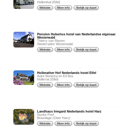
Hellenthal (Eifel)
Website
Meer info
Bekijk op kaart
Pension Hubertus hotel van Nederlandse eigenaar
Westerwald
Thierry van Riesen
Niederraden Westerwald
Website
Meer info
Bekijk op kaart
Hollerather Hof Nederlands hotel Eifel
Auke Beetstra en Ed Bos
Hollerrat (Eifel)
Website
Meer info
Bekijk op kaart
Landhaus Irmgard Nederlands hotel Harz
Nynke Pool
Braunlage (Ober Harz)
Website
Meer info
Bekijk op kaart