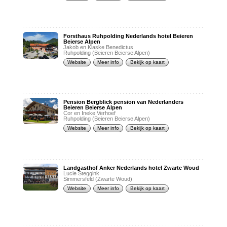
Forsthaus Ruhpolding Nederlands hotel Beieren
Beierse Alpen
Jakob en Klaske Benedictus
Ruhpolding (Beieren Beierse Alpen)
Website
Meer info
Bekijk op kaart
Pension Bergblick pension van Nederlanders
Beieren Beierse Alpen
Cor en Ineke Verhoef
Ruhpolding (Beieren Beierse Alpen)
Website
Meer info
Bekijk op kaart
Landgasthof Anker Nederlands hotel Zwarte Woud
Lucie Steggink
Simmersfeld (Zwarte Woud)
Website
Meer info
Bekijk op kaart