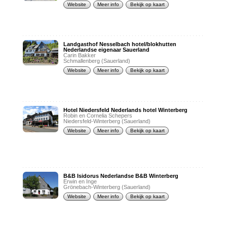
Website
Meer info
Bekijk op kaart
Landgasthof Nesselbach hotel/blokhutten
Nederlandse eigenaar Sauerland
Carin Bakker
Schmallenberg (Sauerland)
Website
Meer info
Bekijk op kaart
Hotel Niedersfeld Nederlands hotel Winterberg
Robin en Cornelia Schepers
Niedersfeld-Winterberg (Sauerland)
Website
Meer info
Bekijk op kaart
B&B Isidorus Nederlandse B&B Winterberg
Erwin en Inge
Grönebach-Winterberg (Sauerland)
Website
Meer info
Bekijk op kaart