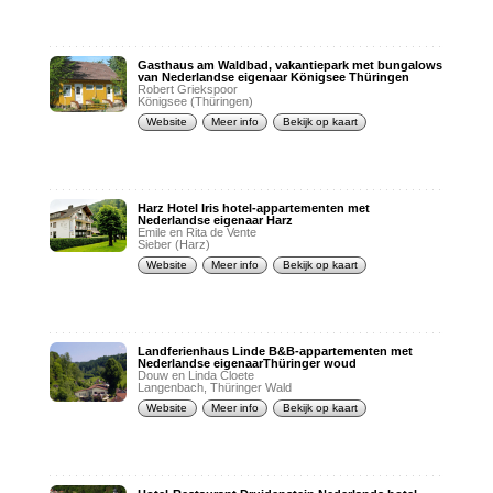
Gasthaus am Waldbad, vakantiepark met bungalows
van Nederlandse eigenaar Königsee Thüringen
Robert Griekspoor
Königsee (Thüringen)
Website
Meer info
Bekijk op kaart
Harz Hotel Iris hotel-appartementen met
Nederlandse eigenaar Harz
Emile en Rita de Vente
Sieber (Harz)
Website
Meer info
Bekijk op kaart
Landferienhaus Linde B&B-appartementen met
Nederlandse eigenaarThüringer woud
Douw en Linda Cloete
Langenbach, Thüringer Wald
Website
Meer info
Bekijk op kaart