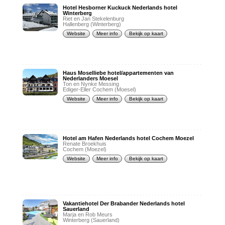
Hotel Hesborner Kuckuck Nederlands hotel
Winterberg
Riet en Jan Stekelenburg
Hallenberg (Winterberg)
Website
Meer info
Bekijk op kaart
Haus Moselliebe hotel/appartementen van
Nederlanders Moesel
Ton en Nynke Messing
Ediger-Eller Cochem (Moesel)
Website
Meer info
Bekijk op kaart
Hotel am Hafen Nederlands hotel Cochem Moezel
Renate Broekhuis
Cochem (Moezel)
Website
Meer info
Bekijk op kaart
Vakantiehotel Der Brabander Nederlands hotel
Sauerland
Marja en Rob Meurs
Winterberg (Sauerland)