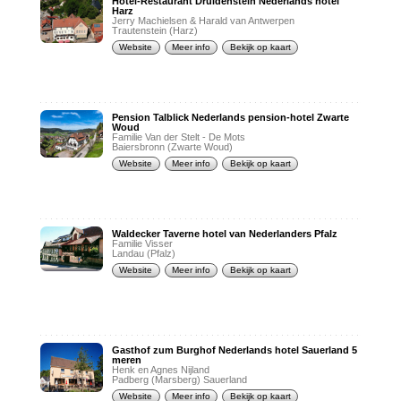
Hotel-Restaurant Druidenstein Nederlands hotel
Harz
Jerry Machielsen & Harald van Antwerpen
Trautenstein (Harz)
Website
Meer info
Bekijk op kaart
Pension Talblick Nederlands pension-hotel Zwarte
Woud
Familie Van der Stelt - De Mots
Baiersbronn (Zwarte Woud)
Website
Meer info
Bekijk op kaart
Waldecker Taverne hotel van Nederlanders Pfalz
Familie Visser
Landau (Pfalz)
Website
Meer info
Bekijk op kaart
Gasthof zum Burghof Nederlands hotel Sauerland 5
meren
Henk en Agnes Nijland
Padberg (Marsberg) Sauerland
Website
Meer info
Bekijk op kaart