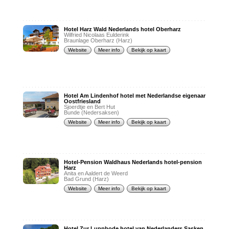
Hotel Harz Wald Nederlands hotel Oberharz
Wilfried Nicolaas Eulderink
Braunlage Oberharz (Harz)
Website
Meer info
Bekijk op kaart
Hotel Am Lindenhof hotel met Nederlandse eigenaar
Oostfriesland
Sjoerdtje en Bert Hut
Bunde (Nedersaksen)
Website
Meer info
Bekijk op kaart
Hotel-Pension Waldhaus Nederlands hotel-pension
Harz
Anita en Aaldert de Weerd
Bad Grund (Harz)
Website
Meer info
Bekijk op kaart
Hotel Zur Luppbode hotel van Nederlanders Sasken