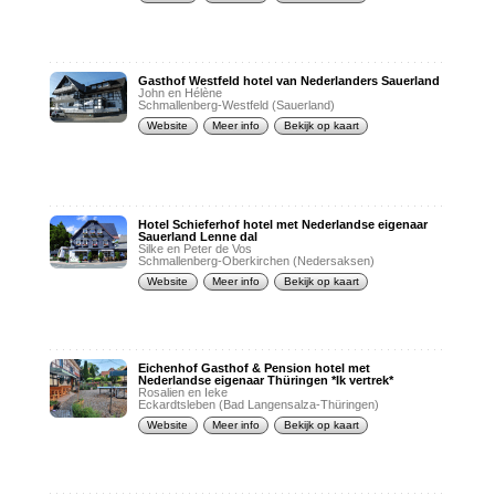
Gasthof Westfeld hotel van Nederlanders Sauerland
John en Hélène
Schmallenberg-Westfeld (Sauerland)
Website
Meer info
Bekijk op kaart
Hotel Schieferhof hotel met Nederlandse eigenaar
Sauerland Lenne dal
Silke en Peter de Vos
Schmallenberg-Oberkirchen (Nedersaksen)
Website
Meer info
Bekijk op kaart
Eichenhof Gasthof & Pension hotel met
Nederlandse eigenaar Thüringen *Ik vertrek*
Rosalien en Ieke
Eckardtsleben (Bad Langensalza-Thüringen)
Website
Meer info
Bekijk op kaart