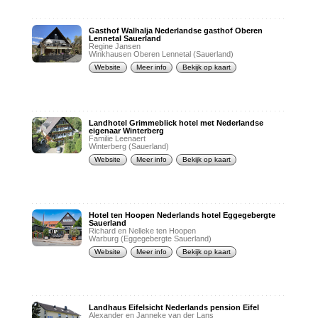
Gasthof Walhalja Nederlandse gasthof Oberen
Lennetal Sauerland
Regine Jansen
Winkhausen Oberen Lennetal (Sauerland)
Website
Meer info
Bekijk op kaart
Landhotel Grimmeblick hotel met Nederlandse
eigenaar Winterberg
Familie Leenaert
Winterberg (Sauerland)
Website
Meer info
Bekijk op kaart
Hotel ten Hoopen Nederlands hotel Eggegebergte
Sauerland
Richard en Nelleke ten Hoopen
Warburg (Eggegebergte Sauerland)
Website
Meer info
Bekijk op kaart
Landhaus Eifelsicht Nederlands pension Eifel
Alexander en Janneke van der Lans