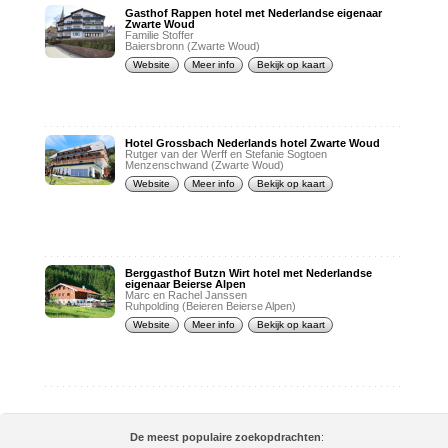
Gasthof Rappen hotel met Nederlandse eigenaar
Zwarte Woud
Familie Stoffer
Baiersbronn (Zwarte Woud)
Website
Meer info
Bekijk op kaart
Hotel Grossbach Nederlands hotel Zwarte Woud
Rutger van der Werff en Stefanie Sogtoen
Menzenschwand (Zwarte Woud)
Website
Meer info
Bekijk op kaart
Berggasthof Butzn Wirt hotel met Nederlandse
eigenaar Beierse Alpen
Marc en Rachel Janssen
Ruhpolding (Beieren Beierse Alpen)
Website
Meer info
Bekijk op kaart
De meest populaire zoekopdrachten
: