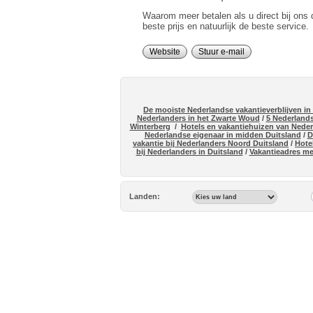
Waarom meer betalen als u direct bij ons 
beste prijs en natuurlijk de beste service.
Website
Stuur e-mail
De mooiste Nederlandse vakantieverblijven in
Nederlanders in het Zwarte Woud
/
5 Nederlands
Winterberg
/
Hotels en vakantiehuizen van Nede
Nederlandse eigenaar in midden Duitsland
/
D
vakantie bij Nederlanders Noord Duitsland
/
Hote
bij Nederlanders in Duitsland
/
Vakantieadres me
Landen: