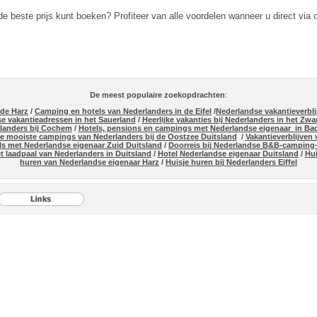
de beste prijs kunt boeken? Profiteer van alle voordelen wanneer u direct via
De meest populaire zoekopdrachten
:
 de Harz
/
Camping en hotels van Nederlanders in de Eifel
/
Nederlandse vakantieverbli
e vakantieadressen in het Sauerland
/
Heerlijke vakanties bij Nederlanders in het Zw
rlanders bij Cochem
/
Hotels, pensions en campings met Nederlandse eigenaar in B
e mooiste campings van Nederlanders bij de Oostzee Duitsland
/
Vakantieverblijven
ls met Nederlandse eigenaar Zuid Duitsland
/
Doorreis bij Nederlandse B&B-camping-
t laadpaal van Nederlanders in Duitsland
/
Hotel Nederlandse eigenaar Duitsland
/
Hui
huren van Nederlandse eigenaar Harz
/
Huisje huren bij Nederlanders Eiffel