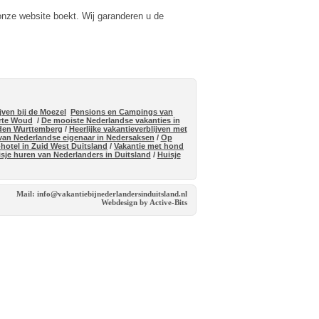
 onze website boekt. Wij garanderen u de
jven bij de Moezel
Pensions en Campings van
arte Woud
/
De mooiste Nederlandse vakanties in
aden Wurttemberg
/
Heerlijke vakantieverblijven met
 van Nederlandse eigenaar in Nedersaksen
/
Op
hotel in Zuid West Duitsland
/
Vakantie met hond
sje huren van Nederlanders in Duitsland
/
Huisje
Mail: info@vakantiebijnederlandersinduitsland.nl
Webdesign by Active-Bits