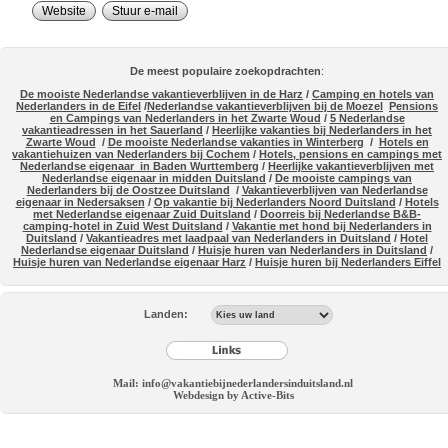
Website
Stuur e-mail
De meest populaire zoekopdrachten
:
De mooiste Nederlandse vakantieverblijven in de Harz
/
Camping en hotels van
Nederlanders in de Eifel
/
Nederlandse vakantieverblijven bij de Moezel
Pensions
en Campings van Nederlanders in het Zwarte Woud
/
5 Nederlandse
vakantieadressen in het Sauerland
/
Heerlijke vakanties bij Nederlanders in het
Zwarte Woud
/
De mooiste Nederlandse vakanties in Winterberg
/
Hotels en
vakantiehuizen van Nederlanders bij Cochem
/
Hotels, pensions en campings met
Nederlandse eigenaar in Baden Wurttemberg
/
Heerlijke vakantieverblijven met
Nederlandse eigenaar in midden Duitsland
/
De mooiste campings van
Nederlanders bij de Oostzee Duitsland
/
Vakantieverblijven van Nederlandse
eigenaar in Nedersaksen
/
Op vakantie bij Nederlanders Noord Duitsland
/
Hotels
met Nederlandse eigenaar Zuid Duitsland
/
Doorreis bij Nederlandse B&B-
camping-hotel in Zuid West Duitsland
/
Vakantie met hond bij Nederlanders in
Duitsland
/
Vakantieadres met laadpaal van Nederlanders in Duitsland
/
Hotel
Nederlandse eigenaar Duitsland
/
Huisje huren van Nederlanders in Duitsland
/
Huisje huren van Nederlandse eigenaar Harz
/
Huisje huren bij Nederlanders Eiffel
Landen:
Mail: info@vakantiebijnederlandersinduitsland.nl
Webdesign by Active-Bits