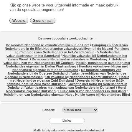
Kijk op onze website voor uitgebreid informatie en maak gebruik
van de speciale arrangementen!
Website
Stuur e-mail
De meest populaire zoekopdrachten
:
De mooiste Nederlandse vakantieverblijven in de Harz
/
Camping en hotels van
Nederlanders in de Eifel
/
Nederlandse vakantieverblijven bij de Moezel
Pensions
en Campings van Nederlanders in het Zwarte Woud
/
5 Nederlandse
vakantieadressen in het Sauerland
/
Heerlijke vakanties bij Nederlanders in het
Zwarte Woud
/
De mooiste Nederlandse vakanties in Winterberg
/
Hotels en
vakantiehuizen van Nederlanders bij Cochem
/
Hotels, pensions en campings met
Nederlandse eigenaar in Baden Wurttemberg
/
Heerlijke vakantieverblijven met
Nederlandse eigenaar in midden Duitsland
/
De mooiste campings van
Nederlanders bij de Oostzee Duitsland
/
Vakantieverblijven van Nederlandse
eigenaar in Nedersaksen
/
Op vakantie bij Nederlanders Noord Duitsland
/
Hotels
met Nederlandse eigenaar Zuid Duitsland
/
Doorreis bij Nederlandse B&B-
camping-hotel in Zuid West Duitsland
/
Vakantie met hond bij Nederlanders in
Duitsland
/
Vakantieadres met laadpaal van Nederlanders in Duitsland
/
Hotel
Nederlandse eigenaar Duitsland
/
Huisje huren van Nederlanders in Duitsland
/
Huisje huren van Nederlandse eigenaar Harz
/
Huisje huren bij Nederlanders Eiffel
Landen:
Mail: info@vakantiebijnederlandersinduitsland.nl