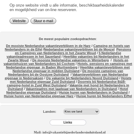
Op onze website vindt u alle informatie, beschikbaarheidskalender
en mogelijkheid van on-line reserveren.
Website
Stuur e-mail
De meest populaire zoekopdrachten
:
De mooiste Nederlandse vakantieverblijven in de Harz
/
Camping en hotels van
Nederlanders in de Eifel
/
Nederlandse vakantieverblijven bij de Moezel
Pensions
en Campings van Nederlanders in het Zwarte Woud
/
5 Nederlandse
vakantieadressen in het Sauerland
/
Heerlijke vakanties bij Nederlanders in het
Zwarte Woud
/
De mooiste Nederlandse vakanties in Winterberg
/
Hotels en
vakantiehuizen van Nederlanders bij Cochem
/
Hotels, pensions en campings met
Nederlandse eigenaar in Baden Wurttemberg
/
Heerlijke vakantieverblijven met
Nederlandse eigenaar in midden Duitsland
/
De mooiste campings van
Nederlanders bij de Oostzee Duitsland
/
Vakantieverblijven van Nederlandse
eigenaar in Nedersaksen
/
Op vakantie bij Nederlanders Noord Duitsland
/
Hotels
met Nederlandse eigenaar Zuid Duitsland
/
Doorreis bij Nederlandse B&B-
camping-hotel in Zuid West Duitsland
/
Vakantie met hond bij Nederlanders in
Duitsland
/
Vakantieadres met laadpaal van Nederlanders in Duitsland
/
Hotel
Nederlandse eigenaar Duitsland
/
Huisje huren van Nederlanders in Duitsland
/
Huisje huren van Nederlandse eigenaar Harz
/
Huisje huren bij Nederlanders Eiffel
Landen:
Mail: info@vakantiebijnederlandersinduitsland.nl