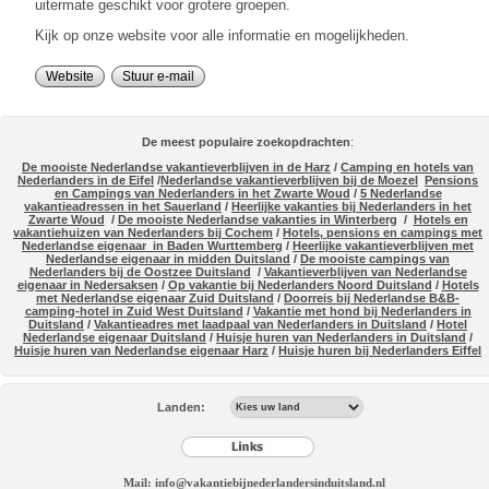
uitermate geschikt voor grotere groepen.
Kijk op onze website voor alle informatie en mogelijkheden.
Website
Stuur e-mail
De meest populaire zoekopdrachten
:
De mooiste Nederlandse vakantieverblijven in de Harz
/
Camping en hotels van
Nederlanders in de Eifel
/
Nederlandse vakantieverblijven bij de Moezel
Pensions
en Campings van Nederlanders in het Zwarte Woud
/
5 Nederlandse
vakantieadressen in het Sauerland
/
Heerlijke vakanties bij Nederlanders in het
Zwarte Woud
/
De mooiste Nederlandse vakanties in Winterberg
/
Hotels en
vakantiehuizen van Nederlanders bij Cochem
/
Hotels, pensions en campings met
Nederlandse eigenaar in Baden Wurttemberg
/
Heerlijke vakantieverblijven met
Nederlandse eigenaar in midden Duitsland
/
De mooiste campings van
Nederlanders bij de Oostzee Duitsland
/
Vakantieverblijven van Nederlandse
eigenaar in Nedersaksen
/
Op vakantie bij Nederlanders Noord Duitsland
/
Hotels
met Nederlandse eigenaar Zuid Duitsland
/
Doorreis bij Nederlandse B&B-
camping-hotel in Zuid West Duitsland
/
Vakantie met hond bij Nederlanders in
Duitsland
/
Vakantieadres met laadpaal van Nederlanders in Duitsland
/
Hotel
Nederlandse eigenaar Duitsland
/
Huisje huren van Nederlanders in Duitsland
/
Huisje huren van Nederlandse eigenaar Harz
/
Huisje huren bij Nederlanders Eiffel
Landen:
Mail: info@vakantiebijnederlandersinduitsland.nl