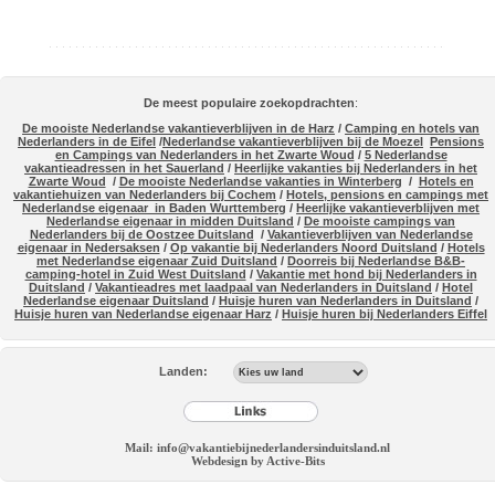
De meest populaire zoekopdrachten
:
De mooiste Nederlandse vakantieverblijven in de Harz
/
Camping en hotels van
Nederlanders in de Eifel
/
Nederlandse vakantieverblijven bij de Moezel
Pensions
en Campings van Nederlanders in het Zwarte Woud
/
5 Nederlandse
vakantieadressen in het Sauerland
/
Heerlijke vakanties bij Nederlanders in het
Zwarte Woud
/
De mooiste Nederlandse vakanties in Winterberg
/
Hotels en
vakantiehuizen van Nederlanders bij Cochem
/
Hotels, pensions en campings met
Nederlandse eigenaar in Baden Wurttemberg
/
Heerlijke vakantieverblijven met
Nederlandse eigenaar in midden Duitsland
/
De mooiste campings van
Nederlanders bij de Oostzee Duitsland
/
Vakantieverblijven van Nederlandse
eigenaar in Nedersaksen
/
Op vakantie bij Nederlanders Noord Duitsland
/
Hotels
met Nederlandse eigenaar Zuid Duitsland
/
Doorreis bij Nederlandse B&B-
camping-hotel in Zuid West Duitsland
/
Vakantie met hond bij Nederlanders in
Duitsland
/
Vakantieadres met laadpaal van Nederlanders in Duitsland
/
Hotel
Nederlandse eigenaar Duitsland
/
Huisje huren van Nederlanders in Duitsland
/
Huisje huren van Nederlandse eigenaar Harz
/
Huisje huren bij Nederlanders Eiffel
Landen:
Mail: info@vakantiebijnederlandersinduitsland.nl
Webdesign by Active-Bits