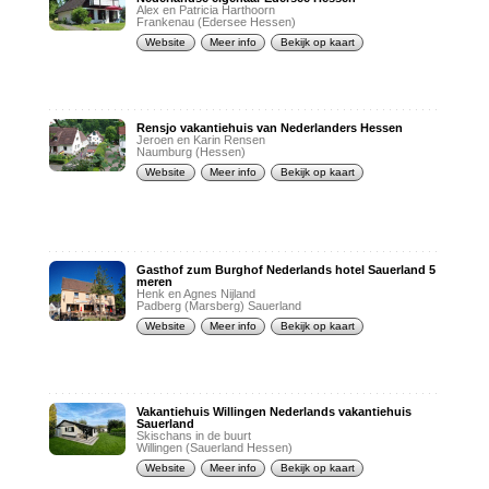
Alex en Patricia Harthoorn
Frankenau (Edersee Hessen)
Website
Meer info
Bekijk op kaart
Rensjo vakantiehuis van Nederlanders Hessen
Jeroen en Karin Rensen
Naumburg (Hessen)
Website
Meer info
Bekijk op kaart
Gasthof zum Burghof Nederlands hotel Sauerland 5
meren
Henk en Agnes Nijland
Padberg (Marsberg) Sauerland
Website
Meer info
Bekijk op kaart
Vakantiehuis Willingen Nederlands vakantiehuis
Sauerland
Skischans in de buurt
Willingen (Sauerland Hessen)
Website
Meer info
Bekijk op kaart