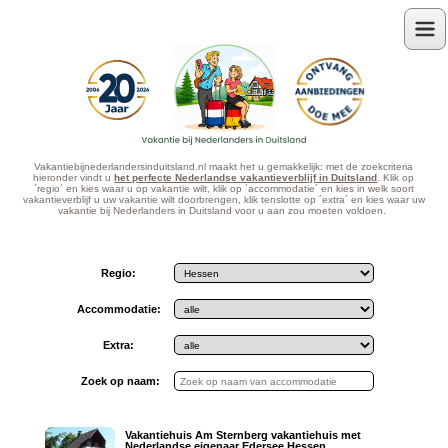
Menu
Vakantiebijnederlandersinduitsland.nl maakt het u gemakkelijk: met de zoekcriteria
hieronder vindt u
het perfecte Nederlandse vakantieverblijf in Duitsland
. Klik op
´regio´ en kies waar u op vakantie wilt, klik op ´accommodatie´ en kies in welk soort
vakantieverblijf u uw vakantie wilt doorbrengen, klik tenslotte op ´extra´ en kies waar uw
vakantie bij Nederlanders in Duitsland voor u aan zou moeten voldoen.
Regio:
Accommodatie:
Extra:
Zoek op naam:
Vakantiehuis Am Sternberg vakantiehuis met
Nederlandse eigenaar Edersee Hessen